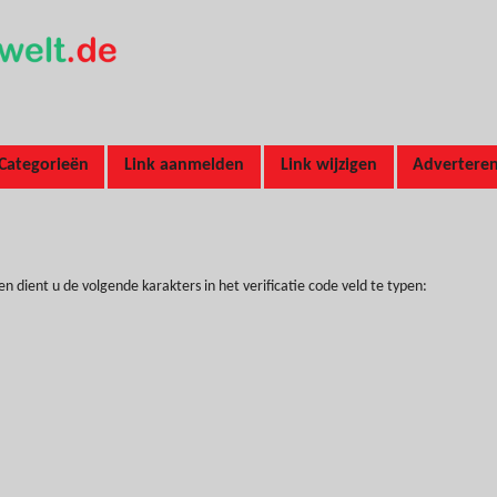
Categorieën
Link aanmelden
Link wijzigen
Advertere
ient u de volgende karakters in het verificatie code veld te typen: