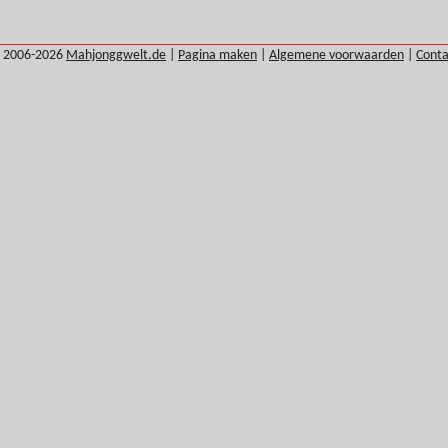
 2006-2026
Mahjonggwelt.de
|
Pagina maken
|
Algemene voorwaarden
|
Conta