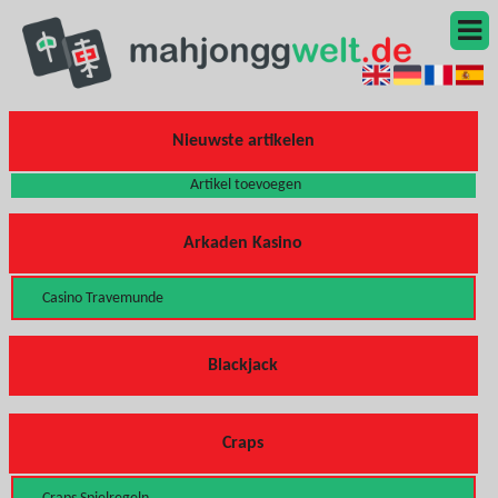
Nieuwste artikelen
Artikel toevoegen
Arkaden Kasino
Casino Travemunde
Blackjack
Craps