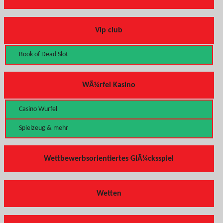
Vip club
Book of Dead Slot
WÃ¼rfel Kasino
Casino Wurfel
Spielzeug & mehr
Wettbewerbsorientiertes GlÃ¼cksspiel
Wetten