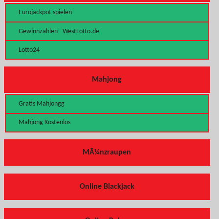
Eurojackpot spielen
Gewinnzahlen - WestLotto.de
Lotto24
Mahjong
Gratis Mahjongg
Mahjong Kostenlos
MÃ¼nzraupen
Online Blackjack